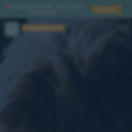
X
免费解锁专属 AI 性格，获取 ChatGPT
点此解锁
终极省钱指南！
跳
CampusGPT
至
OPENAI公益算力站
内
容