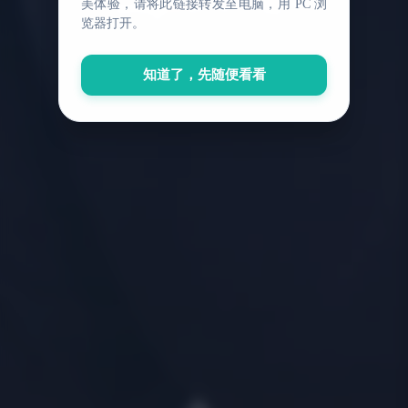
C
a
m
p
u
s
G
P
T
简
介
美体验，请将此链接转发至电脑，用 PC 浏
览器打开。
知道了，先随便看看