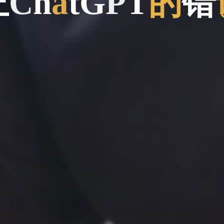
正
矫
C
h
a
t
G
P
T
的
错