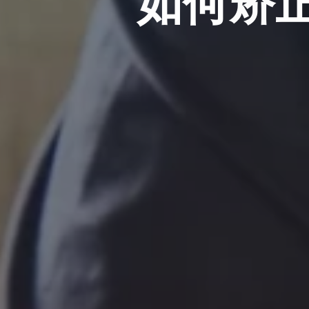
如
何
矫