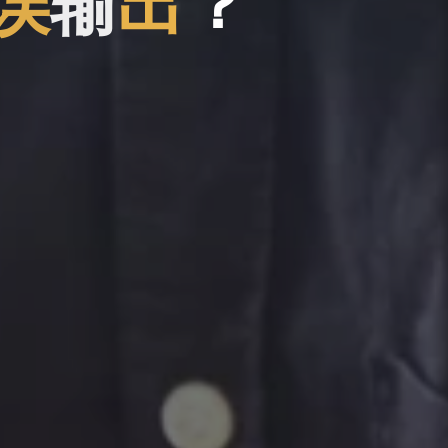
误
输
出
？